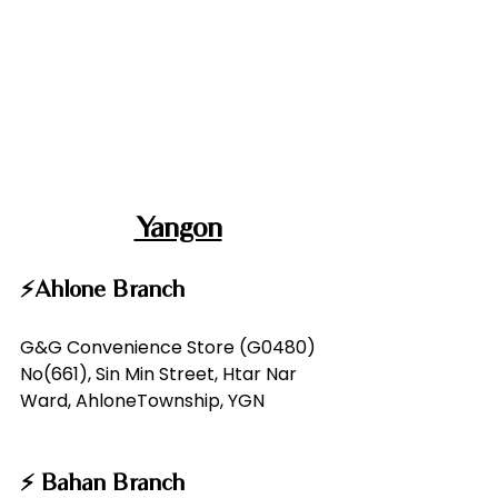
Yangon
⚡️Ahlone Branch
G&G Convenience Store (G0480)
No(661), Sin Min Street, Htar Nar 
Ward, AhloneTownship, YGN
⚡️ Bahan Branch