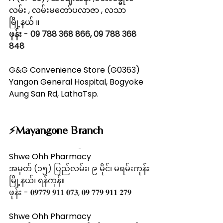
လမ်း , လမ်းမတော်ပလာဇာ , လသာ
မြို့နယ် ။
ဖုန်း
 - 
09 788 368 866, 09 788 368 
848
G&G Convenience Store (G0363)
Yangon General Hospital, Bogyoke 
Aung San Rd, LathaTsp.
⚡️Mayangone Branch
Shwe Ohh Pharmacy
အမှတ် (၁၅) ပြည်လမ်း၊ ၉ မိုင်၊ မရမ်းကုန်း
မြို့နယ်၊ ရန်ကုန်။
ဖုန်း - 𝟎𝟗𝟕𝟕𝟗 𝟗𝟏𝟏 𝟎𝟕𝟑, 𝟎𝟗 𝟕𝟕𝟗 𝟗𝟏𝟏 𝟐𝟕𝟗       
Shwe Ohh Pharmacy