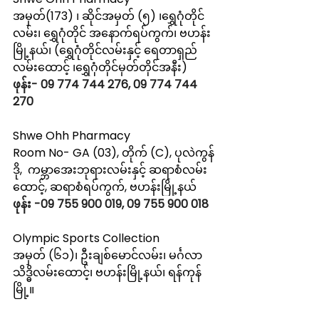
အမှတ်(173) ၊ ဆိုင်အမှတ် (၅) ၊ရွှေဂုံတိုင်
လမ်း၊ ရွှေဂုံတိုင် အနောက်ရပ်ကွက်၊ ဗဟန်း
မြို့နယ်၊ (ရွှေဂုံတိုင်လမ်းနှင့် ရေတာရှည်
လမ်းထောင့် ၊ရွှေဂုံတိုင်မှတ်တိုင်အနီး)
ဖုန်း- 09 774 744 276, 09 774 744 
270
Shwe Ohh Pharmacy
Room No- GA (03), တိုက် (C), ပုလဲကွန်
ဒို,  ကမ္ဘာအေးဘုရားလမ်းနှင့် ဆရာစံလမ်း
ထောင့်, ဆရာစံရပ်ကွက်, ဗဟန်းမြို့နယ်
ဖုန်း -09 755 900 019, 09 755 900 018
Olympic Sports Collection
အမှတ် (၆၁)၊ ဦးချစ်မောင်လမ်း၊ မင်္ဂလာ
သိဒ္ဓိလမ်းထောင့်၊ ဗဟန်းမြို့နယ်၊ ရန်ကုန်
မြို့။