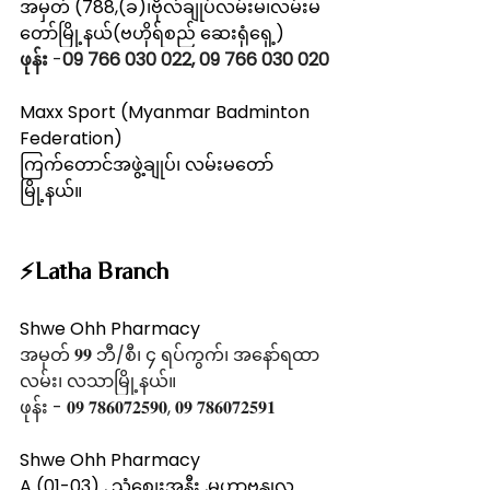
အမှတ် (788,(ခ)၊ဗိုလ်ချုပ်လမ်းမ၊လမ်းမ
တော်မြို့နယ်(ဗဟိုရ်စည် ဆေးရုံရှေ့)
ဖုန်း
 -
09 766 030 022, 09 766 030 020
Maxx Sport (Myanmar Badminton 
Federation)
ကြက်တောင်အဖွဲ့ချုပ်၊ လမ်းမတော်
မြို့နယ်။
⚡️Latha Branch
Shwe Ohh Pharmacy
အမှတ် 𝟗𝟗 ဘီ/စီ၊ ၄ ရပ်ကွက်၊ အနော်ရထာ
လမ်း၊ လသာမြို့နယ်။
ဖုန်း - 𝟎𝟗 𝟕𝟖𝟔𝟎𝟕𝟐𝟓𝟗𝟎, 𝟎𝟗 𝟕𝟖𝟔𝟎𝟕𝟐𝟓𝟗𝟏
Shwe Ohh Pharmacy
A (01-03) , သံစျေးအနီး ,မဟာဗန္ဓုလ